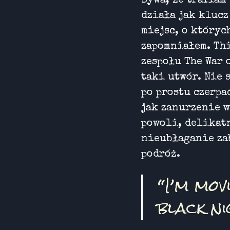
Bywa, że trafiam
działa jak klucz
miejsc, o któryc
zapomniałem. Th
zespołu The War 
taki utwór. Nie 
po prostu czerpa
jak zanurzenie w
powoli, delikat
nieubłaganie za
podróż.
“I’m mov
black ni