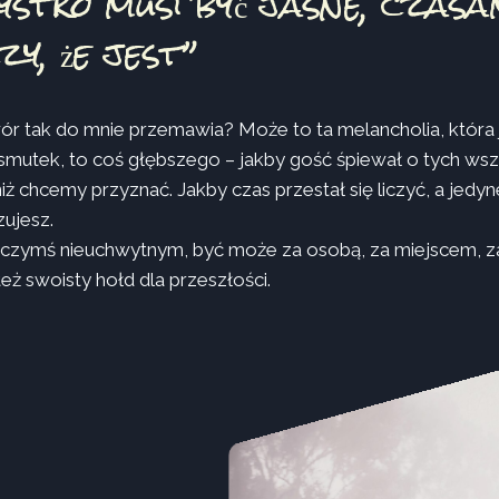
ystko musi być jasne, czasa
y, że jest”
ór tak do mnie przemawia? Może to ta melancholia, która je
 smutek, to coś głębszego – jakby gość śpiewał o tych wsz
niż chcemy przyznać. Jakby czas przestał się liczyć, a jedyne,
ujesz.
czymś nieuchwytnym, być może za osobą, za miejscem, za 
też swoisty hołd dla przeszłości.