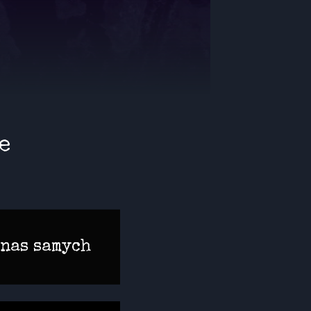
e
 nas samych