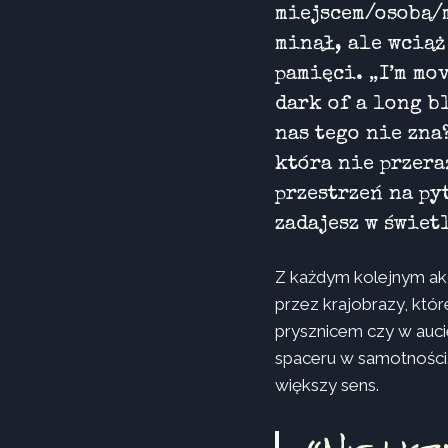
miejscem/osobą/
minął, ale wciąż
pamięci. „I’m mo
dark of a long b
nas tego nie zna
która nie przera
przestrzeń na py
zadajesz w świet
Z każdym kolejnym akor
przez krajobrazy, któr
prysznicem czy w auci
spaceru w samotności.
większy sens.