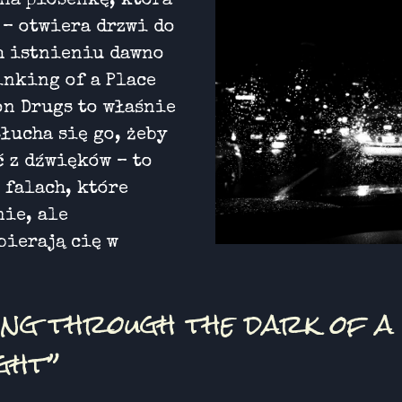
 na piosenkę, która
 – otwiera drzwi do
h istnieniu dawno
inking of a Place
on Drugs to właśnie
słucha się go, żeby
ć z dźwięków – to
 falach, które
nie, ale
bierają cię w
ing through the dark of a
ght”