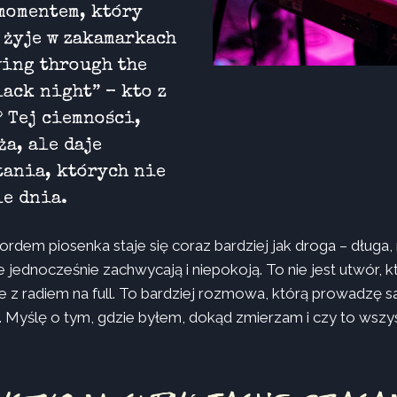
momentem, który
 żyje w zakamarkach
ving through the
lack night” – kto z
? Tej ciemności,
ża, ale daje
tania, których nie
le dnia.
dem piosenka staje się coraz bardziej jak droga – długa, n
e jednocześnie zachwycają i niepokoją. To nie jest utwór,
e z radiem na full. To bardziej rozmowa, którą prowadzę
 Myślę o tym, gdzie byłem, dokąd zmierzam i czy to wszy