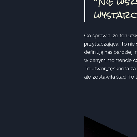
“Nie wsz
wystarcz
Co sprawia, że ten utw
przytłaczająca. To nie
definiują nas bardziej, 
w danym momencie cz
To utwór_tęsknota za 
ale zostawiła ślad. To 