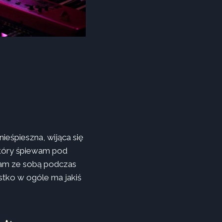
ieśpieszna, wijąca się
 który śpiewam pod
 sam ze sobą podczas
stko w ogóle ma jakiś