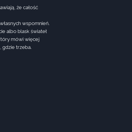
awiają, że całość
o własnych wspomnień.
ie albo blask świateł
 który mówi więcej
 gdzie trzeba.