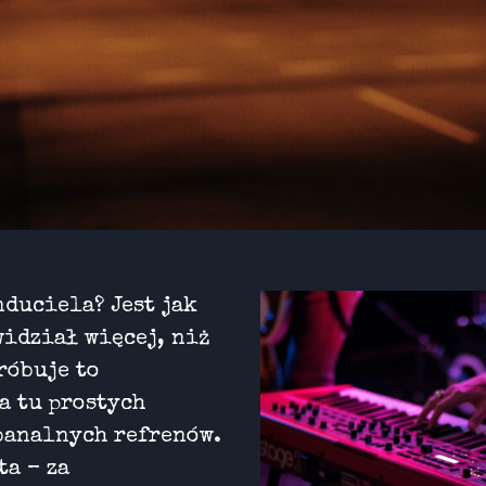
duciela? Jest jak
widział więcej, niż
próbuje to
a tu prostych
banalnych refrenów.
ta – za