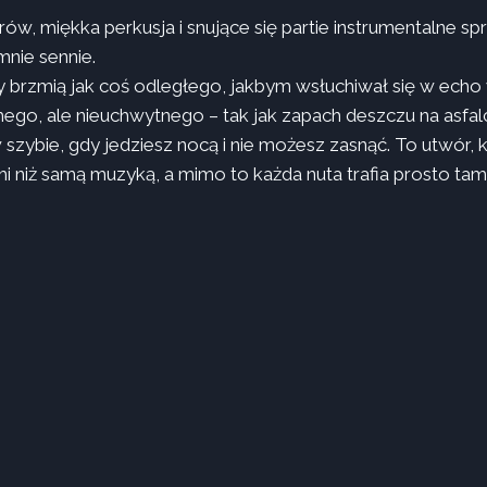
ów, miękka perkusja i snujące się partie instrumentalne spr
mnie sennie.
ry brzmią jak coś odległego, jakbym wsłuchiwał się w ech
ego, ale nieuchwytnego – tak jak zapach deszczu na asfalc
w szybie, gdy jedziesz nocą i nie możesz zasnąć. To utwór,
 niż samą muzyką, a mimo to każda nuta trafia prosto tam,