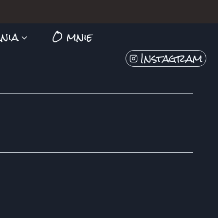
nia
O mnie
Instagram