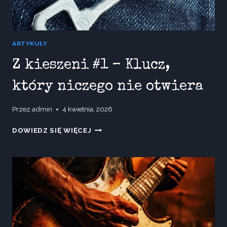
ARTYKUŁY
Z kieszeni #1 – Klucz,
który niczego nie otwiera
Przez
admin
4 kwietnia, 2026
Z
DOWIEDZ SIĘ WIĘCEJ
KIESZENI
#1
–
KLUCZ,
KTÓRY
NICZEGO
NIE
OTWIERA