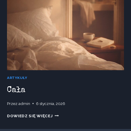
IT
UP
I
ROCK’N’ROLL
W
STANIE
SUROWYM
ARTYKUŁY
Cała
Przez
admin
6 stycznia, 2026
CAŁA
DOWIEDZ SIĘ WIĘCEJ