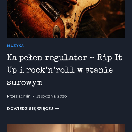
MUZYKA
Na pełen regulator – Rip It
Up i rock’n’roll w stanie
surowym
Przez
admin
13 stycznia, 2026
NA
DOWIEDZ SIĘ WIĘCEJ
PEŁEN
REGULATOR
–
RIP