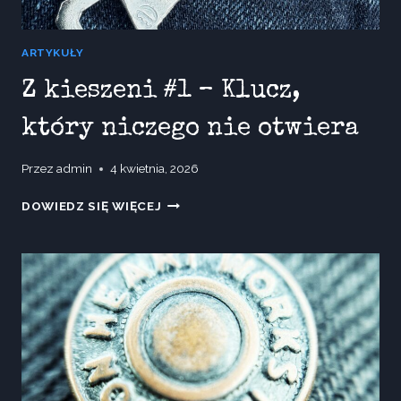
ARTYKUŁY
Z kieszeni #1 – Klucz,
który niczego nie otwiera
Przez
admin
4 kwietnia, 2026
Z
DOWIEDZ SIĘ WIĘCEJ
KIESZENI
#1
–
KLUCZ,
KTÓRY
NICZEGO
NIE
OTWIERA