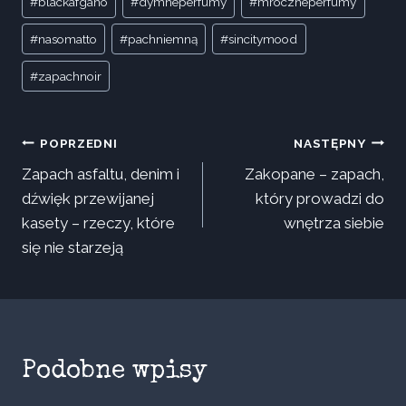
#
blackafgano
#
dymneperfumy
#
mroczneperfumy
wpisu:
#
nasomatto
#
pachniemną
#
sincitymood
#
zapachnoir
Nawigacja
POPRZEDNI
NASTĘPNY
Zapach asfaltu, denim i
Zakopane – zapach,
wpisu
dźwięk przewijanej
który prowadzi do
kasety – rzeczy, które
wnętrza siebie
się nie starzeją
Podobne wpisy