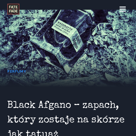
Przejdź
do
treści
PERFUMY
Black Afgano – zapach,
który zostaje na skórze
jak tatuaż