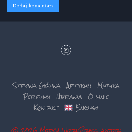
Strona Główna
Artykuły
Muzyka
Perfumy
Ubrania
O mnie
Kontakt
English
© 2026 Motyw WordPress, autor: