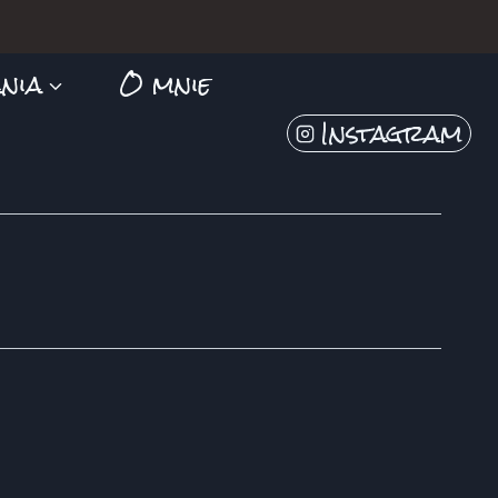
nia
O mnie
Instagram