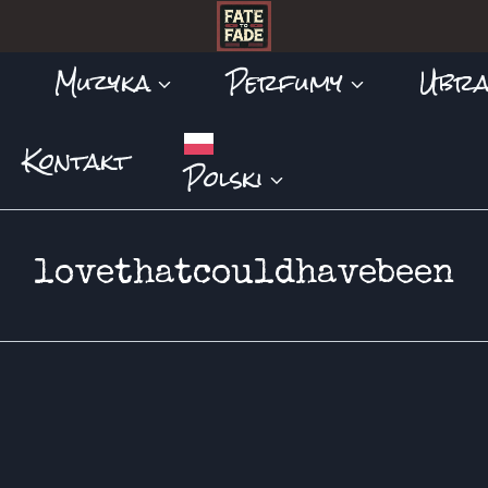
Muzyka
Perfumy
Ubra
Kontakt
Polski
lovethatcouldhavebeen