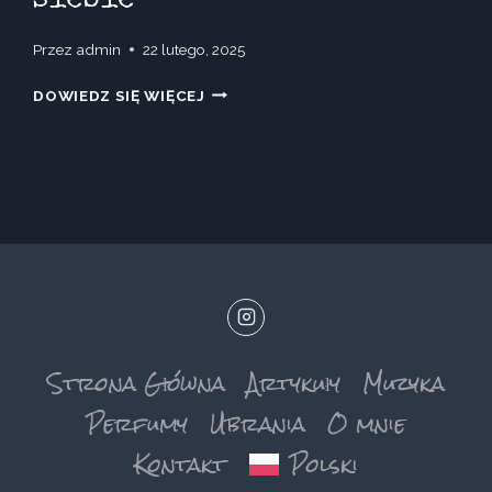
Przez
admin
22 lutego, 2025
ZAKOPANE
DOWIEDZ SIĘ WIĘCEJ
–
ZAPACH,
KTÓRY
PROWADZI
DO
WNĘTRZA
SIEBIE
Strona Główna
Artykuły
Muzyka
Perfumy
Ubrania
O mnie
Kontakt
Polski