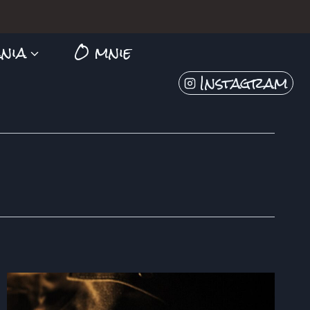
nia
O mnie
Instagram