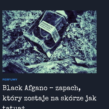
ZAPACH,
KTÓRY
ZNA
CIEMNOŚĆ
PERFUMY
Black Afgano – zapach,
który zostaje na skórze jak
tatuaż