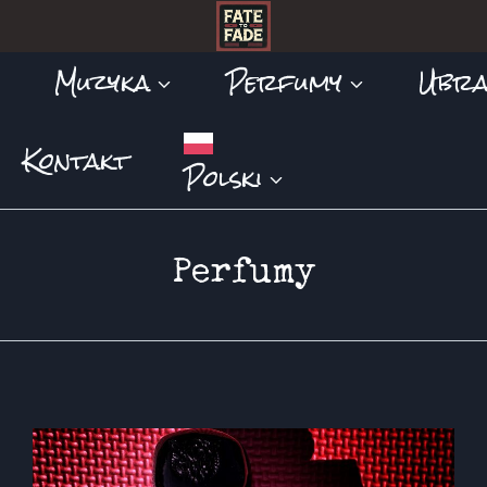
Muzyka
Perfumy
Ubra
Kontakt
Polski
Perfumy