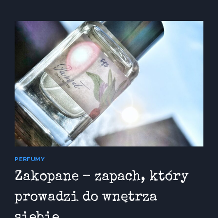
INK
–
ZAPACH
ATRAMENTU,
KTÓRY
NIE
CHCE
WYSCHNĄĆ
PERFUMY
Zakopane – zapach, który
prowadzi do wnętrza
siebie