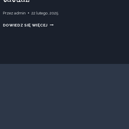
Przez
admin
22 lutego, 2025
BLACK
DOWIEDZ SIĘ WIĘCEJ
AFGANO
–
ZAPACH,
KTÓRY
ZOSTAJE
NA
SKÓRZE
JAK
TATUAŻ