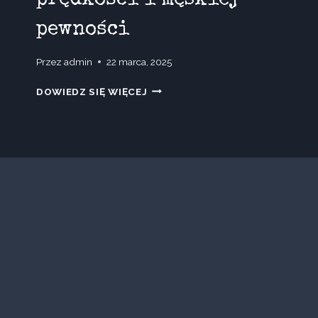
pewności
Przez
admin
22 marca, 2025
EX
DOWIEDZ SIĘ WIĘCEJ
NIHILO
SPEED
LEGENDS
NIGHT
DRIVE
–
ZAPACH
PRĘDKOŚCI
I
MĘSKIEJ
PEWNOŚCI