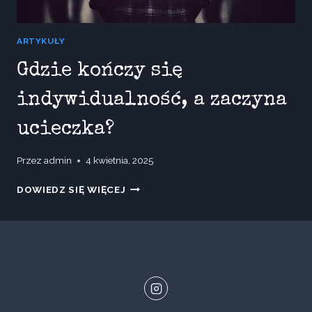
ARTYKUŁY
Gdzie kończy się
indywidualność, a zaczyna
ucieczka?
Przez
admin
4 kwietnia, 2025
GDZIE
DOWIEDZ SIĘ WIĘCEJ
KOŃCZY
SIĘ
INDYWIDUALNOŚĆ,
A
ZACZYNA
UCIECZKA?