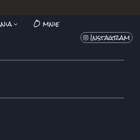
nia
O mnie
Instagram