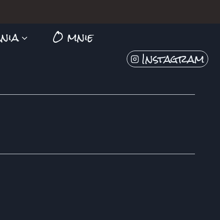
nia
O mnie
Instagram