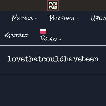
Muzyka
Perfumy
Ubra
Kontakt
Polski
lovethatcouldhavebeen