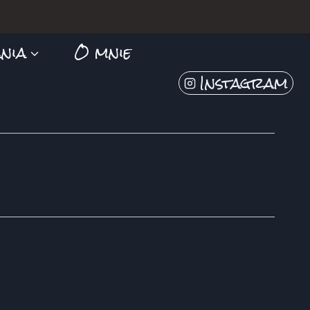
nia
O mnie
Instagram